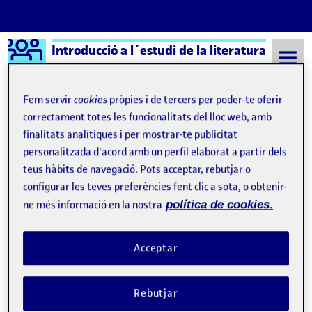
Logo Ágora
Introducció a l´estudi de la literatura
Saltar al contingut
Fem servir
cookies
pròpies i de tercers per poder-te oferir
correctament totes les funcionalitats del lloc web, amb
finalitats analítiques i per mostrar-te publicitat
Semestre 20211 - Aula 1
8 Setembre, 2021
personalitzada d'acord amb un perfil elaborat a partir dels
8 Setembre, 2021
teus hàbits de navegació. Pots acceptar, rebutjar o
configurar les teves preferències fent clic a sota, o obtenir-
ne més informació en la nostra
política de cookies.
Benvinguts i benvingudes!
Publicat per
Publicat per
Quelic Berga Carreras
Visibilitat:
Data de publicació
8 setembre, 2021 11:10 pm
Públic
-
8 Set. 2021
Acceptar
Rebutjar