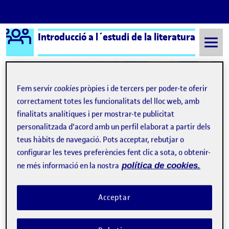
Logo Ágora
Introducció a l´estudi de la literatura
Saltar al contingut
Fem servir
cookies
pròpies i de tercers per poder-te oferir
Semestre 20211 - Aula 1
correctament totes les funcionalitats del lloc web, amb
finalitats analítiques i per mostrar-te publicitat
personalitzada d'acord amb un perfil elaborat a partir dels
Qui soc?
Publicat per
teus hàbits de navegació. Pots acceptar, rebutjar o
Publicat per
Jordi Anglés Escolar
configurar les teves preferències fent clic a sota, o obtenir-
Visibilitat:
Data de publicació
el Qui soc?
Públic
-
16 Set. 2021
-
comentari
ne més informació en la nostra
política de cookies.
Hola a tothom, sóc el Jordi Anglès de Tarragona, tinc 42 anys.
Començo aquest any llengua i literatura catalanes per la uoc
després de temps de voler fer-ho. Sóc llicenciat en filologia
Acceptar
hispànica per la URV i fa més de cinc anys que em dedico a donar
classes de llengua i literatura castellana a instituts
d'ensenyament. Espero poder compartir amb tots vosaltres
bons moments i aprendre molt. Una forta abraçada. …