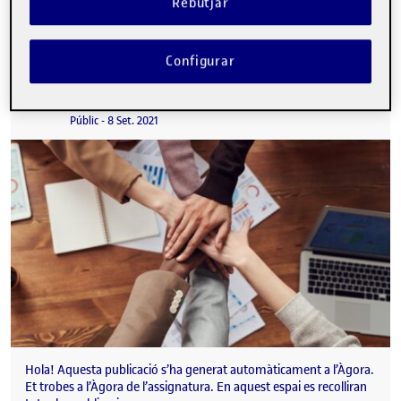
Rebutjar
Configurar
Benvinguts i benvingudes!
Publicat per
Publicat per
Quelic Berga Carreras
Visibilitat:
Data de publicació
8 setembre, 2021 11:10 pm
Públic
-
8 Set. 2021
Hola! Aquesta publicació s’ha generat automàticament a l’Àgora.
Et trobes a l’Àgora de l’assignatura. En aquest espai es recolliran