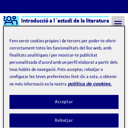
Logo Ágora
Introducció a l´estudi de la literatura
Saltar al contingut
Fem servir
cookies
pròpies i de tercers per poder-te oferir
correctament totes les funcionalitats del lloc web, amb
finalitats analítiques i per mostrar-te publicitat
Semestre 20211 - Aula 1
16 Setembre, 2021
personalitzada d'acord amb un perfil elaborat a partir dels
16 Setembre, 2021
teus hàbits de navegació. Pots acceptar, rebutjar o
configurar les teves preferències fent clic a sota, o obtenir-
ne més informació en la nostra
política de cookies.
Qui soc?
Publicat per
Publicat per
Jordi Anglés Escolar
Visibilitat:
Data de publicació
el Qui soc?
Públic
-
16 Set. 2021
-
comentari
Acceptar
Hola a tothom, sóc el Jordi Anglès de Tarragona, tinc 42 anys.
Començo aquest any llengua i literatura catalanes per la uoc
Rebutjar
després de temps de voler fer-ho. Sóc llicenciat en filologia
hispànica per la URV i fa més de cinc anys que em dedico a donar