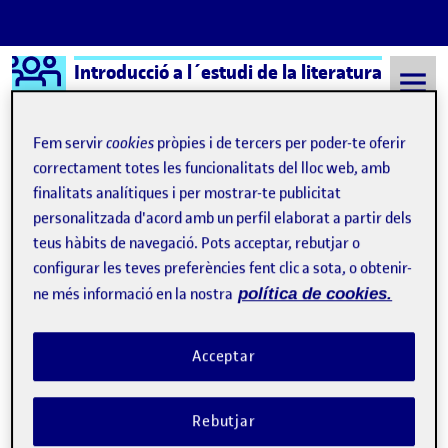
Logo Ágora
Introducció a l´estudi de la literatura
Saltar al contingut
Fem servir
cookies
pròpies i de tercers per poder-te oferir
correctament totes les funcionalitats del lloc web, amb
finalitats analítiques i per mostrar-te publicitat
Semestre 20211 - Aula 1
16 Setembre, 2021
personalitzada d'acord amb un perfil elaborat a partir dels
16 Setembre, 2021
teus hàbits de navegació. Pots acceptar, rebutjar o
configurar les teves preferències fent clic a sota, o obtenir-
ne més informació en la nostra
política de cookies.
Qui soc?
Publicat per
expa
Publicat per
Jordi Anglés Escolar
Acceptar
Visibilitat:
Data de publicació
el Qui soc?
Públic
-
16 Set. 2021
-
comentari
Rebutjar