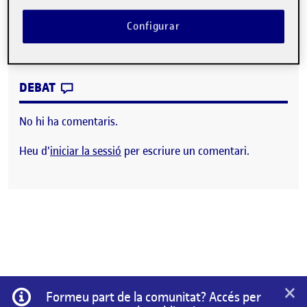
Hola a tothom, sóc el Jordi Anglès de Ta
Configurar
CONTRIBUTION
0
EL QUI SOC?
DEBAT
No hi ha comentaris.
Heu d'
iniciar la sessió
per escriure un comentari.
×
Informació
Formeu part de la comunitat? Accés per